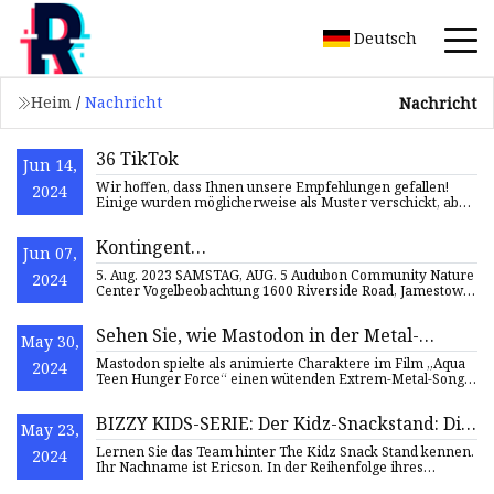
Deutsch
Heim
/
Nachricht
Nachricht
36 TikTok
Jun 14,
Wir hoffen, dass Ihnen unsere Empfehlungen gefallen!
2024
Einige wurden möglicherweise als Muster verschickt, aber
alle wur
Kontingent…
Jun 07,
5. Aug. 2023 SAMSTAG, AUG. 5 Audubon Community Nature
2024
Center Vogelbeobachtung 1600 Riverside Road, Jamestown,
Pavillon
Sehen Sie, wie Mastodon in der Metal-
May 30,
Filmeröffnung aller Zeiten gewalttätige
Mastodon spielte als animierte Charaktere im Film „Aqua
2024
Kinosnacks darstellt
Teen Hunger Force“ einen wütenden Extrem-Metal-Song –
und stahl
BIZZY KIDS-SERIE: Der Kidz-Snackstand: Die
May 23,
Geschwister Waverly stellen süße
Lernen Sie das Team hinter The Kidz Snack Stand kennen.
2024
Kreationen her und verkaufen sie
Ihr Nachname ist Ericson. In der Reihenfolge ihres
Dienstalte