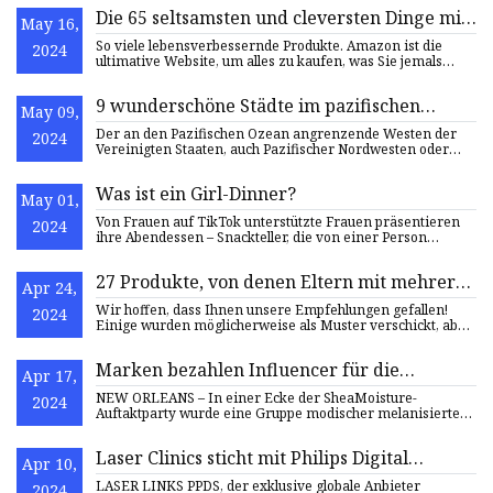
Die 65 seltsamsten und cleversten Dinge mit
May 16,
Near
So viele lebensverbessernde Produkte. Amazon ist die
2024
ultimative Website, um alles zu kaufen, was Sie jemals
brauchen k
9 wunderschöne Städte im pazifischen
May 09,
Nordwesten, die Sie 2023 besuchen sollten
Der an den Pazifischen Ozean angrenzende Westen der
2024
Vereinigten Staaten, auch Pazifischer Nordwesten oder
PNW genannt, u
Was ist ein Girl-Dinner?
May 01,
Von Frauen auf TikTok unterstützte Frauen präsentieren
2024
ihre Abendessen – Snackteller, die von einer Person
zubereitet w
27 Produkte, von denen Eltern mit mehreren
Apr 24,
Kindern schwören, dass sie sich lohnen
Wir hoffen, dass Ihnen unsere Empfehlungen gefallen!
2024
Einige wurden möglicherweise als Muster verschickt, aber
alle wur
Marken bezahlen Influencer für die
Apr 17,
Teilnahme am Essence Festival als
NEW ORLEANS – In einer Ecke der SheaMoisture-
2024
Werbemaßnahme
Auftaktparty wurde eine Gruppe modischer melanisierter
Frauen von einem pr
Laser Clinics sticht mit Philips Digital
Apr 10,
Signage-Installationen aus der Masse hervor
LASER LINKS PPDS, der exklusive globale Anbieter
2024