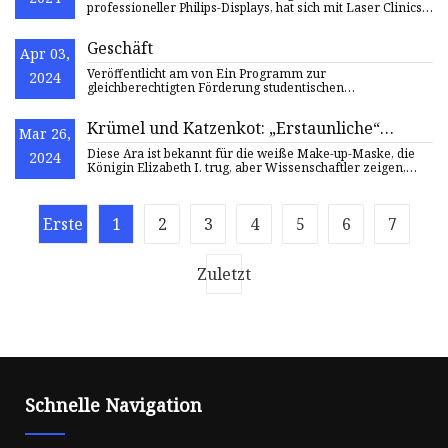
professioneller Philips-Displays, hat sich mit Laser Clinics –
der größ
Geschäft
Apr 03,
Veröffentlicht am von Ein Programm zur
2024
gleichberechtigten Förderung studentischen
Unternehmertums und wirtschaftlichen
Krümel und Katzenkot: „Erstaunliche“
Mar 26,
Schönheitstipps für Renaissance-Frauen
Diese Ära ist bekannt für die weiße Make-up-Maske, die
2024
enthüllt
Königin Elizabeth I. trug, aber Wissenschaftler zeigen,
dass die
Erste
1
2
3
4
5
6
7
Zuletzt
Schnelle Navigation