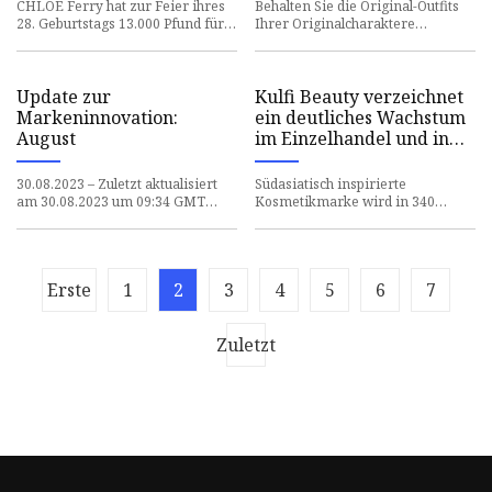
CHLOE Ferry hat zur Feier ihres
Behalten Sie die Original-Outfits
28. Geburtstags 13.000 Pfund für
Ihrer Originalcharaktere
eine Rolex ausgegeben. Die
während des gesamten Spiels bei.
Favoritin von Geordie Shor
Das ist nur meine Meinung,
Update zur
Kulfi Beauty verzeichnet
Markeninnovation:
ein deutliches Wachstum
August
im Einzelhandel und in
den Kategorien
30.08.2023 – Zuletzt aktualisiert
Südasiatisch inspirierte
am 30.08.2023 um 09:34 GMT
Kosmetikmarke wird in 340
Guerlains Sound of Craft ASMR-
Sephora-Filialen im ganzen Land
Kampagne ​ Die französische B
und in Kanada eingeführt. New
York, N
Erste
1
2
3
4
5
6
7
Zuletzt