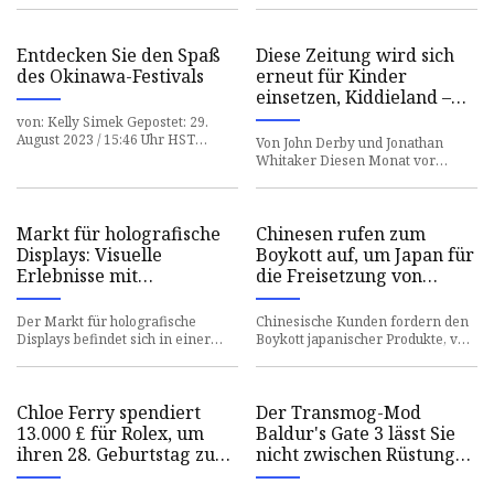
York,
2023 / 18:18 Uhr EDT MARI
Entdecken Sie den Spaß
Diese Zeitung wird sich
des Okinawa-Festivals
erneut für Kinder
einsetzen, Kiddieland –
Merced County Times
von: Kelly Simek Gepostet: 29.
August 2023 / 15:46 Uhr HST
Von John Derby und Jonathan
Aktualisiert: 29. August 2023 /
Whitaker Diesen Monat vor
15:56 Uhr HST Das Okinawa Fes
fünfzehn Jahren schlossen
staatliche Inspektoren das
Kiddieland i
Markt für holografische
Chinesen rufen zum
Displays: Visuelle
Boykott auf, um Japan für
Erlebnisse mit
die Freisetzung von
Technologie verändern
nuklearem Wasser aus
Fukushima zu bestrafen
Der Markt für holografische
Chinesische Kunden fordern den
Displays befindet sich in einer
Boykott japanischer Produkte, von
Transformationsphase, in der
hochwertigen Hautpflegecremes
visuelle Erlebnisse durch mode
bis hin zu Haushaltswaren
Chloe Ferry spendiert
Der Transmog-Mod
13.000 £ für Rolex, um
Baldur's Gate 3 lässt Sie
ihren 28. Geburtstag zu
nicht zwischen Rüstung
feiern
und Tropf wählen