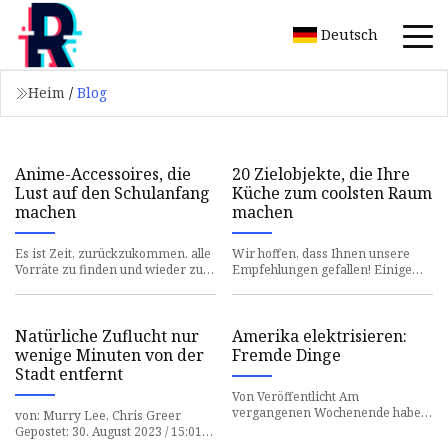
Deutsch
Heim
/
Blog
Anime-Accessoires, die
20 Zielobjekte, die Ihre
Lust auf den Schulanfang
Küche zum coolsten Raum
machen
machen
Es ist Zeit, zurückzukommen, alle
Wir hoffen, dass Ihnen unsere
Vorräte zu finden und wieder zur
Empfehlungen gefallen! Einige
Schule zu gehen. Aber vielleicht
wurden möglicherweise als
sorgen diese Anime
Muster verschickt, aber alle wur
Natürliche Zuflucht nur
Amerika elektrisieren:
wenige Minuten von der
Fremde Dinge
Stadt entfernt
Von Veröffentlicht Am
vergangenen Wochenende haben
von: Murry Lee, Chris Greer
wir gerade eine weitere Fahrt
Gepostet: 30. August 2023 / 15:01
über die I-88 nach Saratoga, New
Uhr EDT Aktualisiert: 30. August