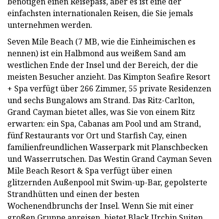
benötigen einen Reisepass, aber es ist eine der
einfachsten internationalen Reisen, die Sie jemals
unternehmen werden.
Seven Mile Beach (7 MB, wie die Einheimischen es
nennen) ist ein Halbmond aus weißem Sand am
westlichen Ende der Insel und der Bereich, der die
meisten Besucher anzieht. Das Kimpton Seafire Resort
+ Spa verfügt über 266 Zimmer, 55 private Residenzen
und sechs Bungalows am Strand. Das Ritz-Carlton,
Grand Cayman bietet alles, was Sie von einem Ritz
erwarten: ein Spa, Cabanas am Pool und am Strand,
fünf Restaurants vor Ort und Starfish Cay, einen
familienfreundlichen Wasserpark mit Planschbecken
und Wasserrutschen. Das Westin Grand Cayman Seven
Mile Beach Resort & Spa verfügt über einen
glitzernden Außenpool mit Swim-up-Bar, gepolsterte
Strandhütten und einen der besten
Wochenendbrunchs der Insel. Wenn Sie mit einer
großen Gruppe anreisen, bietet Black Urchin Suiten