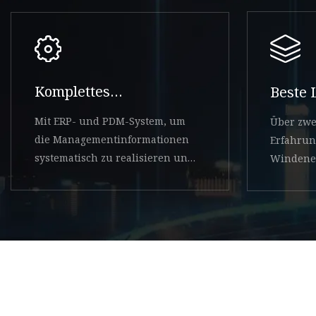
Komplettes
Beste 
Prozesssystem
Mit ERP- und PDM-System, um
Über zwe
die Managementinformationen
Erfahrun
systematisch zu realisieren und
Windener
das Qualitätssystem
MW Kapa
kontrollierbar zu machen