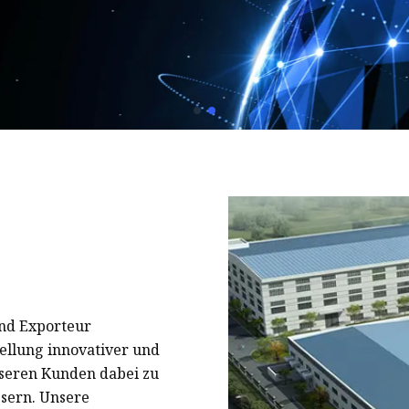
Spielzeug-Präsentationsständer
Kosmetikdisplay
Snack-Präsentationsständer
und Exporteur
tellung innovativer und
nseren Kunden dabei zu
ssern. Unsere