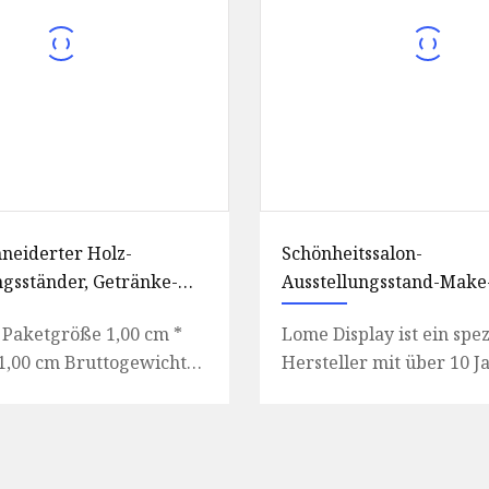
neiderter Holz-
Schönheitssalon-
ngsständer, Getränke-
Ausstellungsstand-Make
ngsständer, Snack-
upgeschäft-Kosmetik-Ki
 Paketgröße 1,00 cm *
Lome Display ist ein spez
ngsständer,
Einkaufszentrum
 1,00 cm Bruttogewicht
Hersteller mit über 10 J
tel-Ausstellungsständer,
s 10,000 kg
Erfahrung, der sich dar
Ausstellungsständer,
zifischer
spezialisiert hat, Kunde
-Ausstellungsständer,
ntations
enständer