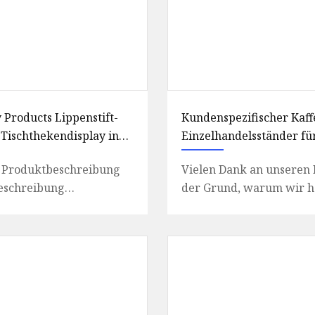
 Products Lippenstift-
Kundenspezifischer Kaff
Tischthekendisplay in
Einzelhandelsständer fü
Kaffeebohnen, Teebeutel
 Produktbeschreibung
Vielen Dank an unseren 
Metallpräsentationsstän
eschreibung
der Grund, warum wir h
Snacks und Getränke
teile 1. Preisvorteil:
waren. Biegen ist ein
 bessere Materialien
Herstellungsprozess, der