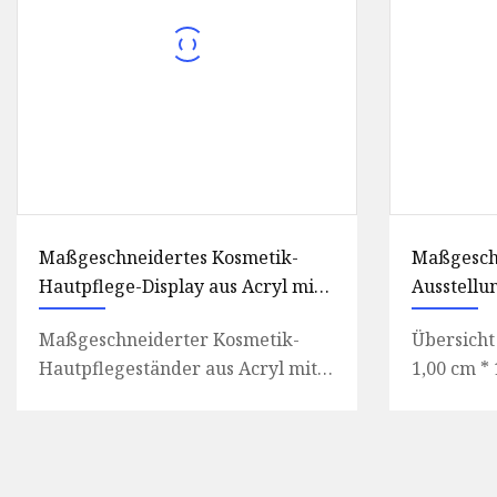
Maßgeschneidertes Kosmetik-
Maßgesch
Hautpflege-Display aus Acryl mit
Ausstellu
Werberückseite
Ausstellu
Maßgeschneiderter Kosmetik-
Übersicht
Ausstellu
Hautpflegeständer aus Acryl mit
1,00 cm *
Lebensmit
Werberückseite.
des Paket
Getränke-
Maßgeschneiderter Kosmetik-
Kundenspe
Holz-Obst
Hautpflegeständer
Holzpräse
Brot-Bod