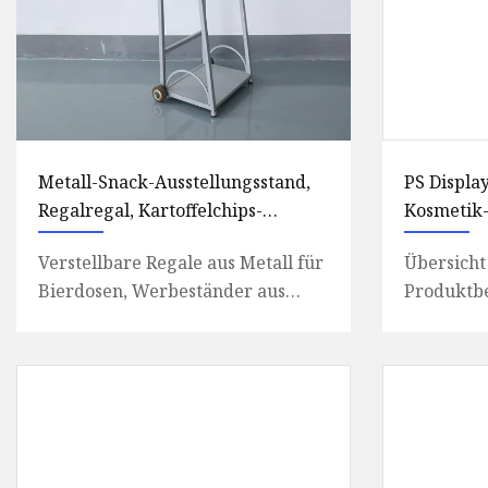
Metall-Snack-Ausstellungsstand,
PS Display
Regalregal, Kartoffelchips-
Kosmetik-
Werbeständer aus Metall
Schwarz
Verstellbare Regale aus Metall für
Übersicht
Bierdosen, Werbeständer aus
Produktb
Metall für Getränkeflaschen.
Produktvor
Produktbeschreibung: Produkt
Wir haben
und Qu