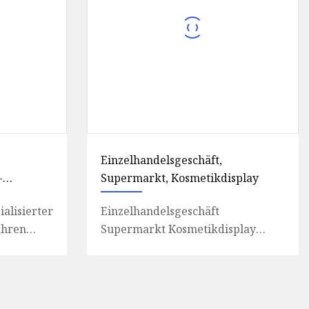
Einzelhandelsgeschäft,
-
Supermarkt, Kosmetikdisplay
osk-
ialisierter
Einzelhandelsgeschäft
ahren
Supermarkt Kosmetikdisplay
auf
Verwandte Produkte Unsere
n
Fabrik: Werkstatt Verpacken und
Laden Kundenf