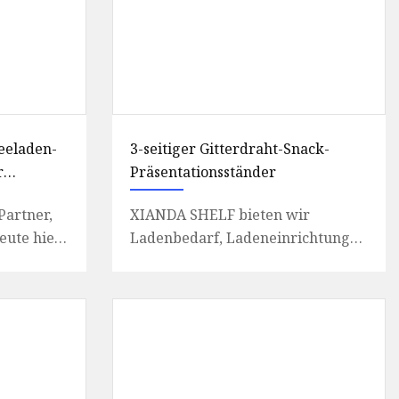
eeladen-
3-seitiger Gitterdraht-Snack-
r
Präsentationsständer
,
Partner,
XIANDA SHELF bieten wir
der für
eute hier
Ladenbedarf, Ladeneinrichtungen
und Einrichtungsgegenstände für
 in den
alle Einzelhandelsbranchen. Ma