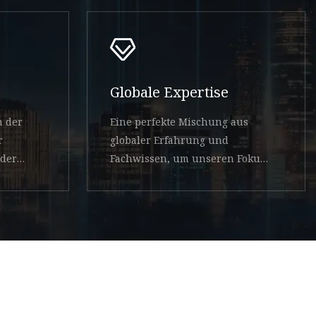
Globale Expertise
n der
Eine perfekte Mischung aus
r
globaler Erfahrung und
 der
Fachwissen, um unseren Fokus
 Staat
auf Technologie weiter
voranzutreiben