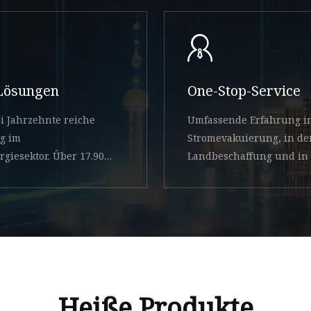
Lösungen
One-Stop-Service
i Jahrzehnte reiche
Umfassende Erfahrung i
g im
Stromevakuierung, in de
giesektor. Über 17.900
Landbeschaffung und in
zität
Zusammenarbeit mit dem
Heiße Produkte