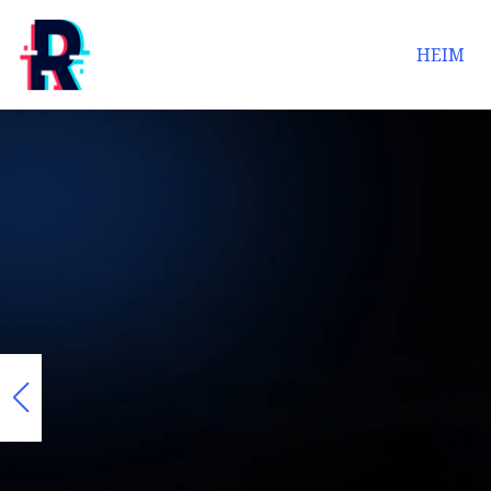
HEIM
Wir erlangen Anerkennung für 
globaler Ebene.
mehr sehen