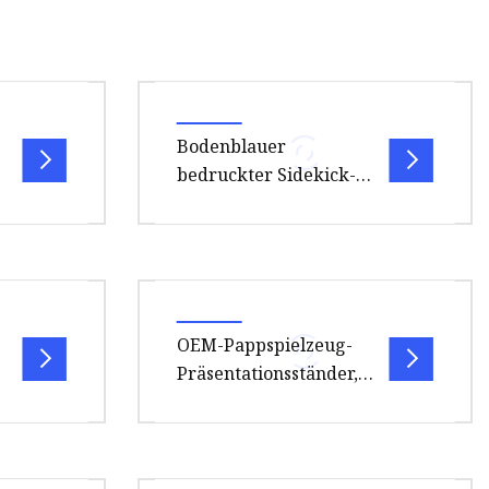
Bodenblauer
bedruckter Sidekick-
Ausstellungsständer
aus Pappe für
Heimtierbedarf
ler oder
FAQ: F: Welche Informationen
 A:
werden für den Preis benötigt?
A: Für den Preis müssen wir Ihre
OEM-Pappspielzeug-
Sup
Displaygröße, Ihren Druck
Präsentationsständer,
Supermarkt-
Pappboden-Display
e
as Gute
Spezifikationen Modellnummer:
p,