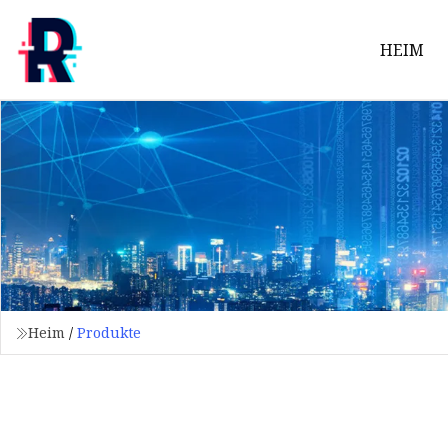
HEIM
Heim
/
Produkte