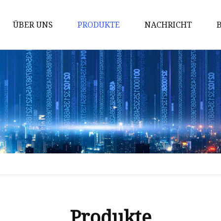
ÜBER UNS
PRODUKTE
NACHRICHT
Mülleimer
Haken-Präsentationsständer
Bodenständer
Einzelhandelsverpackungsbox
Palettenständer
Thekenständer
Sidekick-Ausstellungsständer
Spielzeugdisplay
Snacks-Display
Produkte