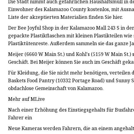
Die Stadt nimmt auch gefährlichen Haushaltsmüll in d
Einwohner des Kalamazoo County kostenlos, mit Ausna
Liste der akzeptierten Materialien finden Sie hier.
Der Bee Joyful Shop in der Kalamazoo Mall 243 S in d
gepackte Plastikflaschen mit kleinen Plastikteilen w
Plastiktütenreste. Außerdem sammeln sie das ganze J
Meijer (6660 W Main St.) und Kohl's (5159 W Main St.) 
Geschäft. Bei Meijer können Sie auch im Geschäft gek
Für Kleidung, die Sie nicht mehr benötigen, verteilen d
Baskets Food Pantry (10332 Portage Road) und Sunny S
obdachlose Gemeinschaft von Kalamazoo.
Mehr auf MLive
Nach einer Erhöhung des Einstiegsgehalts für Busfahr
Fahrer ein
Neue Kameras werden Fahrern, die an einem angehalte