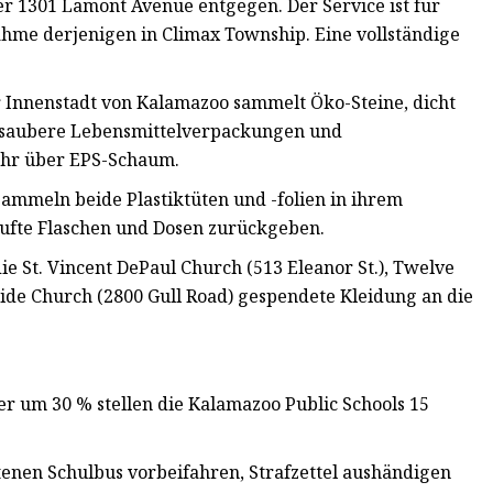
er 1301 Lamont Avenue entgegen. Der Service ist für
hme derjenigen in Climax Township. Eine vollständige
er Innenstadt von Kalamazoo sammelt Öko-Steine, dicht
ie saubere Lebensmittelverpackungen und
ahr über EPS-Schaum.
sammeln beide Plastiktüten und -folien in ihrem
aufte Flaschen und Dosen zurückgeben.
ie St. Vincent DePaul Church (513 Eleanor St.), Twelve
ide Church (2800 Gull Road) gespendete Kleidung an die
er um 30 % stellen die Kalamazoo Public Schools 15
nen Schulbus vorbeifahren, Strafzettel aushändigen