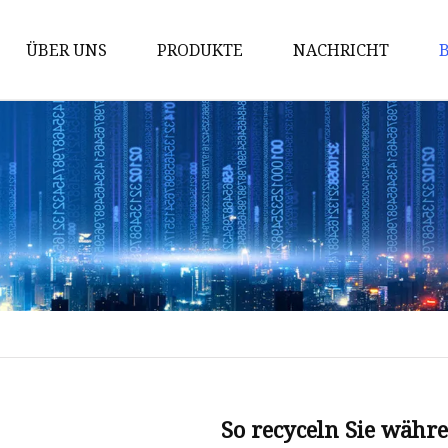
ÜBER UNS
PRODUKTE
NACHRICHT
Mülleimer
Haken-Präsentationsständer
Bodenständer
Einzelhandelsverpackungsbox
Palettenständer
Thekenständer
Sidekick-Ausstellungsständer
Spielzeugdisplay
Snacks-Display
So recyceln Sie währ