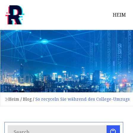
HEIM
Heim
/
Blog
/
So recyceln Sie während des College-Umzugs