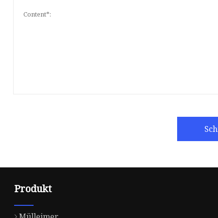
Sch
Produkt
Mülleimer