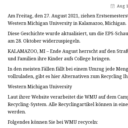
Spielzeug-Präsentationsständer
Aug 1
Kosmetikdisplay
Am Freitag, den 27. August 2021, ziehen Erstsemeste
Snack-Präsentationsständer
Western Michigan University in Kalamazoo, Michigan. (
Diese Geschichte wurde aktualisiert, um die EPS-Scha
am 28. Oktober widerzuspiegeln.
KALAMAZOO, MI – Ende August herrscht auf den Stra
und Familien ihre Kinder aufs College bringen.
In den meisten Fällen fällt bei einem Umzug jede Meng
vollzuladen, gibt es hier Alternativen zum Recycling 
Western Michigan University
Laut ihrer Website verarbeitet die WMU auf dem Camp
Recycling-System. Alle Recyclingartikel können in ei
werden.
Folgendes können Sie bei WMU recyceln: