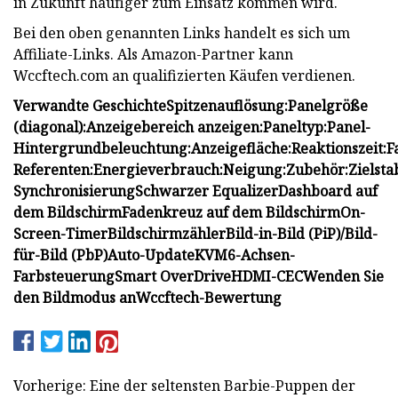
in Zukunft häufiger zum Einsatz kommen wird.
Bei den oben genannten Links handelt es sich um
Affiliate-Links. Als Amazon-Partner kann
Wccftech.com an qualifizierten Käufen verdienen.
Verwandte Geschichte
Spitzenauflösung:
Panelgröße
(diagonal):
Anzeigebereich anzeigen:
Paneltyp:
Panel-
Hintergrundbeleuchtung:
Anzeigefläche:
Reaktionszeit:
F
Referenten:
Energieverbrauch:
Neigung:
Zubehör:
Zielsta
Synchronisierung
Schwarzer Equalizer
Dashboard auf
dem Bildschirm
Fadenkreuz auf dem Bildschirm
On-
Screen-Timer
Bildschirmzähler
Bild-in-Bild (PiP)/Bild-
für-Bild (PbP)
Auto-Update
KVM
6-Achsen-
Farbsteuerung
Smart OverDrive
HDMI-CEC
Wenden Sie
den Bildmodus an
Wccftech-Bewertung
Vorherige: Eine der seltensten Barbie-Puppen der