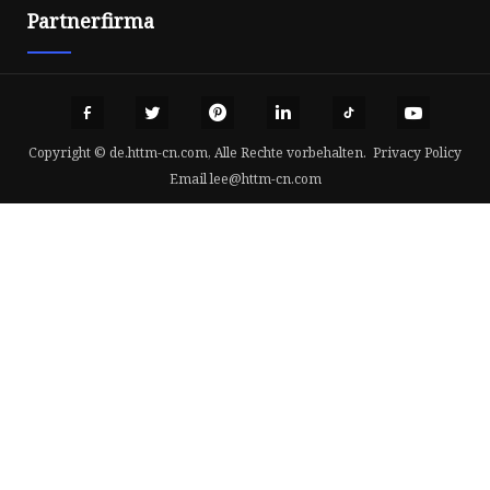
Partnerfirma
Copyright © de.httm-cn.com, Alle Rechte vorbehalten.
Privacy Policy
Email
lee@httm-cn.com