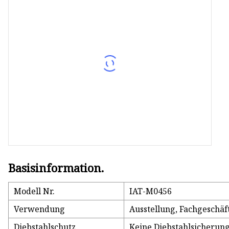
Spielzeug-Präsentationsständer
Kosmetikdisplay
Snack-Präsentationsständer
Basisinformation.
Modell Nr.
IAT-M0456
Verwendung
Ausstellung, Fachgeschä
Diebstahlschutz
Keine Diebstahlsicherun