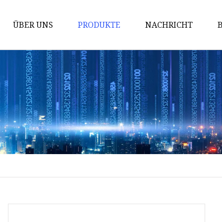
ÜBER UNS
PRODUKTE
NACHRICHT
Mülleimer
Haken-Präsentationsständer
Bodenständer
Einzelhandelsverpackungsbox
Palettenständer
Thekenständer
Sidekick-Ausstellungsständer
Spielzeugdisplay
Snacks-Display