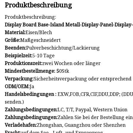
Produktbeschreibung
Produktbeschreibung:
Display Board Base-Island Metall-Display-Panel-Display
Material:
Eisen/Blech
Größe:
Maßgeschneidert
Beenden:
Pulverbeschichtung/Lackierung
Beispielzeit:
5-10 Tage
Produktionszeit:
zwei Wochen oder länger
Mindestbestellmenge: 5
0Stk
Verpackung:
Sicherheitsverpackung oder entsprechend 
ODM/OEM:
Ja
Handelsbedingungen :
EXW,FOB,CFR,CIF,DDU,DDP; (DDU-
senden.)
Zahlungsbedingungen:
LC, T/T, Paypal, Western Union
Zahlungsbedingungen:
Zahlen Sie bei der Bestellung e
Verladehafen:
Zhongshan, Guangzhou oder Shenzhen
Fracht:
auf dem See-, Luft- und Expressweg