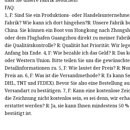
FAQ:
1, F: Sind Sie ein Produktions- oder Handelsunternehmen?
Fabrik? Wie kann ich dort hingehen?R: Unsere Fabrik be
China. Sie können ein Boot von Hongkong nach Zhongsh
oder dem Flughafen Guangzhou direkt zu meiner Fabrik n
die Qualitätskontrolle? R: Qualität hat Priorität. Wir l
Anfang bis Ende. 4, F: Wie bezahle ich das Geld? R: Das
oder Western Union. Bitte teilen Sie uns die gewünscht
Detailinformationen zu. 5, F: Wie lautet der Preis? R: 
Preis an. 6, F: Was ist die Versandmethode? R: Es kann S
DHL, TNT und FEDEX). Bevor Sie also eine Bestellung au
Versandart zu bestätigen. 7, F: Kann eine kostenlose Z
die Zeichnung nicht kostenlos sein, es sei denn, wir er
erstattet werden? R: Ja, sie kann Ihnen mindestens 50 
bestätigt ist.