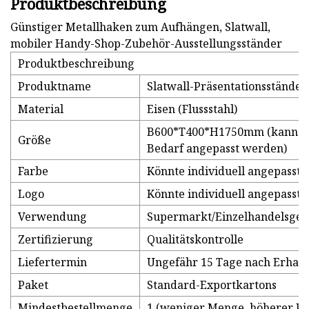
Produktbeschreibung
Günstiger Metallhaken zum Aufhängen, Slatwall,
mobiler Handy-Shop-Zubehör-Ausstellungsständer
Produktbeschreibung
Produktname
Slatwall-Präsentationsständer
Material
Eisen (Flussstahl)
B600*T400*H1750mm (kann je
Größe
Bedarf angepasst werden)
Farbe
Könnte individuell angepasst
Logo
Könnte individuell angepasst
Verwendung
Supermarkt/Einzelhandelsges
Zertifizierung
Qualitätskontrolle
Liefertermin
Ungefähr 15 Tage nach Erhalt
Paket
Standard-Exportkartons
Mindestbestellmenge
1 (weniger Menge, höherer Pr