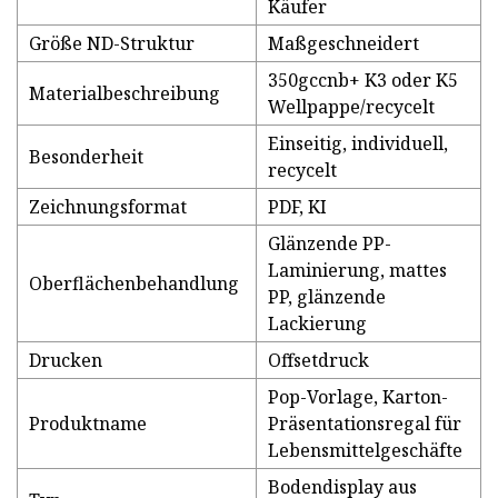
Käufer
Größe ND-Struktur
Maßgeschneidert
350gccnb+ K3 oder K5
Materialbeschreibung
Wellpappe/recycelt
Einseitig, individuell,
Besonderheit
recycelt
Zeichnungsformat
PDF, KI
Glänzende PP-
Laminierung, mattes
Oberflächenbehandlung
PP, glänzende
Lackierung
Drucken
Offsetdruck
Pop-Vorlage, Karton-
Produktname
Präsentationsregal für
Lebensmittelgeschäfte
Bodendisplay aus