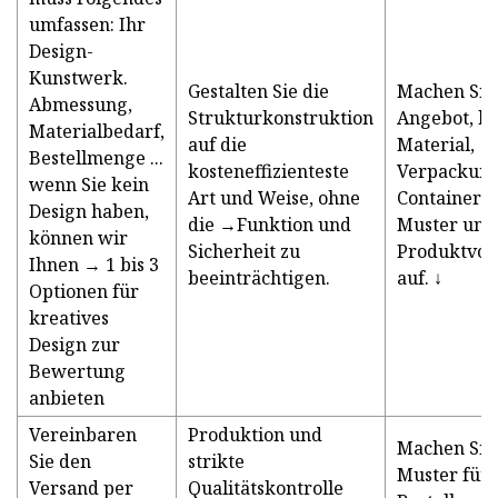
umfassen: Ihr
Design-
Kunstwerk.
Gestalten Sie die
Machen Sie
Abmessung,
Strukturkonstruktion
Angebot, lis
Materialbedarf,
auf die
Material,
Bestellmenge ...
kosteneffizienteste
Verpackun
wenn Sie kein
Art und Weise, ohne
Containerl
Design haben,
die →Funktion und
Muster und
können wir
Sicherheit zu
Produktvorl
Ihnen → 1 bis 3
beeinträchtigen.
auf. ↓
Optionen für
kreatives
Design zur
Bewertung
anbieten
Vereinbaren
Produktion und
Machen Sie
Sie den
strikte
Muster für 
Versand per
Qualitätskontrolle