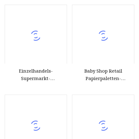
Lagerständer
Supermarkt
Einzelhandels-
Baby Shop Retail
Supermarkt-
Papierpaletten-
Lebensmittelkarton-
Bodenregal-
Boden-Mülleimer-
Präsentationsständer für
Werbepaletten-
Windeln
Ausstellungsstand