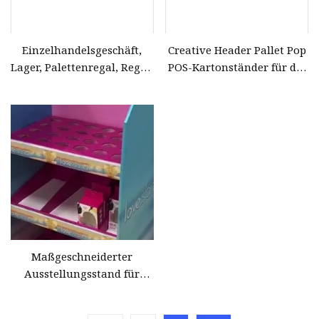
Einzelhandelsgeschäft,
Creative Header Pallet Pop
Lager, Palettenregal, Regal,
POS-Kartonständer für die
Ausstellung, Werbung,
Kommissionierung und
Wellpappe,
den Einzelhandel mit
Telefonzubehör, Socken,
gemischten Produkten
Ausstellungsregal, Ständer
für mobiles Zubehör
Maßgeschneiderter
Ausstellungsstand für
Ausstellungsgeschäfte aus
Palettenmetall, Pappe und